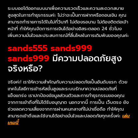
ระบบออโต้ออกแบบมาเพื่อความรวดเร็วและความสะดวกสบาย
สูงสุดในการทำธุรกรรมค่ะ ไม่ว่าจะเป็นการฝากหรือถอนเงิน คุณ
สามารถทำรายการได้ในไม่กี่วินาที ไม่ต้องรอนาน ไม่ต้องติดต่อเจ้า
หน้าที่ ทำให้คุณจัดการการเงินได้อย่างอิสระตลอด 24 ชั่วโมง
เพิ่มความมั่นใจและประสบการณ์ที่ลื่นไหลในการเดิมพันของคุณค่ะ
sands555 sands999
sands999
มีความปลอดภัยสูง
จริงหรือ?
จริงค่ะ! เราให้ความสำคัญกับความปลอดภัยเป็นอันดับแรก ด้วย
เทคโนโลยีการเข้ารหัสขั้นสูงและระบบรักษาความปลอดภัยที่
แข็งแกร่ง เราปกป้องข้อมูลส่วนตัวและการทำธุรกรรมของคุณ
จากการเข้าถึงที่ไม่ได้รับอนุญาต นอกจากนี้ การเป็น เว็บตรง ยัง
ช่วยลดความเสี่ยงจากการผ่านคนกลางที่ไม่น่าเชื่อถือ ทำให้คุณ
สามารถเข้าถึงและใช้งานได้อย่างมั่นใจและปลอดภัยทุกครั้งค่ะ
เล่น
เกมนี้