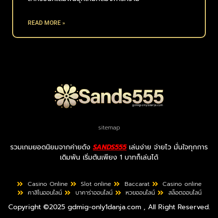
READ MORE »
sitemap
รวมเกมยอดนิยมจากค่ายดัง
SANDS555
เล่นง่าย จ่ายไว มั่นใจทุกการ
เดิมพัน เริ่มต้นเพียง 1 บาทก็เล่นได้
Casino Online
Slot online
Baccarat
Casino online
คาสิโนออนไลน์
บาคาร่าออนไลน์
หวยออนไลน์
สล็อตออนไลน์
Copyright ©2025 gdmig-only1danja.com , All Right Reserved.