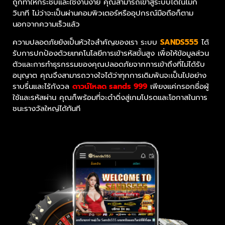
ถูกทำให้กระชับและใช้งานง่าย คุณสามารถเข้าสู่ระบบได้ในไม่กี่
วินาที ไม่ว่าจะเป็นผ่านคอมพิวเตอร์หรืออุปกรณ์มือถือก็ตาม
นอกจากความเร็วแล้ว
ความปลอดภัยยังเป็นหัวใจสำคัญของเรา ระบบ
SANDS555
ได้
รับการปกป้องด้วยเทคโนโลยีการเข้ารหัสขั้นสูง เพื่อให้ข้อมูลส่วน
ตัวและการทำธุรกรรมของคุณปลอดภัยจากการเข้าถึงที่ไม่ได้รับ
อนุญาต คุณจึงสามารถวางใจได้ว่าทุกการเดิมพันจะเป็นไปอย่าง
ราบรื่นและไร้กังวล
ดาวน์โหลด sands 999
เพียงแค่กรอกชื่อผู้
ใช้และรหัสผ่าน คุณก็พร้อมที่จะดำดิ่งสู่เกมโปรดและโอกาสในการ
ชนะรางวัลใหญ่ได้ทันที