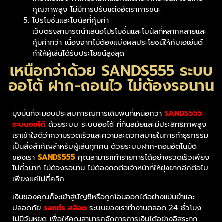
คุณภาพสูง ไม่มีการปรับแต่งอัตราการชนะ
โปรโมชั่นและโบนัสที่คุ้มค่า
เว็บตรงสามารถนำเสนอโปรโมชั่นและโบนัสที่หลากหลายและ
คุ้มค่ากว่า เนื่องจากไม่ต้องแบ่งผลประโยชน์ให้กับเอเย่นต์
ทำให้ผู้เล่นได้รับประโยชน์สูงสุด
เหนือกว่าด้วย SANDS555 ระบบ
ออโต้ ฝาก-ถอนไว ไม่ต้องรอนาน
มุ่งมั่นที่จะมอบประสบการณ์การเดิมพันที่เหนือกว่า
SANDS555
ระบบออโต้
ด้วยระบบ ระบบออโต้ ที่ทันสมัยและมีประสิทธิภาพสูง
เราเข้าใจดีว่าความรวดเร็วและความสะดวกสบายในการทำธุรกรรม
เป็นสิ่งสำคัญสำหรับผู้เล่นทุกคน ด้วยระบบฝาก-ถอนอัตโนมัติ
ของเรา
SANDS555
คุณสามารถทำรายการได้อย่างรวดเร็วเพียง
ไม่กี่วินาที ไม่ต้องรอนาน ไม่ต้องติดต่อเจ้าหน้าที่ให้ยุ่งยากอีกต่อไป
เพียงแค่ไม่กี่คลิก
เงินของคุณก็จะเข้าสู่บัญชีหรือถูกโอนออกได้อย่างแม่นยำและ
ปลอดภัย
sands สล็อต
ระบบของเราทำงานตลอด 24 ชั่วโมง
ไม่มีวันหยุด เพื่อให้คุณสามารถจัดการการเงินได้อย่างอิสระทุก