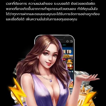
เวลาที่ต้องการ ความแม่นยำของ ระบบออโต้ ยังช่วยลดข้อผิด
พลาดที่อาจเกิดขึ้นจากการทำธุรกรรมด้วยตนเอง ทำให้คุณมั่นใจ
ได้ว่าทุกการฝากและถอนของคุณจะได้รับการจัดการอย่างถูกต้อง
และเชื่อถือได้ เพิ่มความมั่นใจในการลงทุนของคุณ